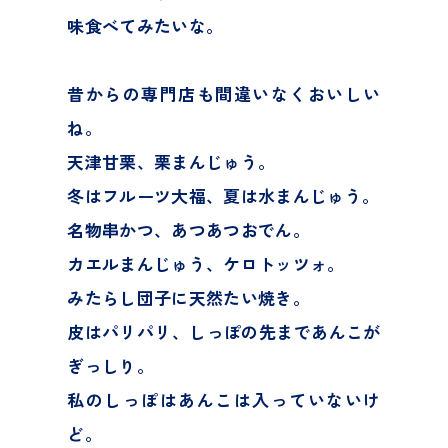
味食べてみたいな。
昔からの専門店も間違いなくおいしい
ね。
天津甘栗、栗まんじゅう。
冬はフルーツ大福、夏は水まんじゅう。
名物串かつ、あつあつおでん。
カエルまんじゅう、ケロトッツォ。
みたらし団子に天然たい焼き。
皮はパリパリ、しっぽの先まであんこが
R8 募集概要・作品応募ページ
ぎっしり。
R7入賞作品
私のしっぽはあんこは入っていないけ
ど。
R6 入賞作品