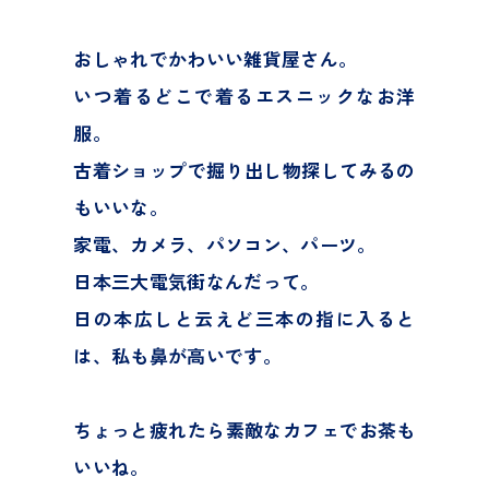
過去の開催報告
おしゃれでかわいい雑貨屋さん。
いつ着るどこで着るエスニックなお洋
お問合せ
服。
古着ショップで掘り出し物探してみるの
Instagram
もいいな。
facebook
家電、カメラ、パソコン、パーツ。
日本三大電気街なんだって。
Twitter
日の本広しと云えど三本の指に入ると
は、私も鼻が高いです。
ちょっと疲れたら素敵なカフェでお茶も
いいね。